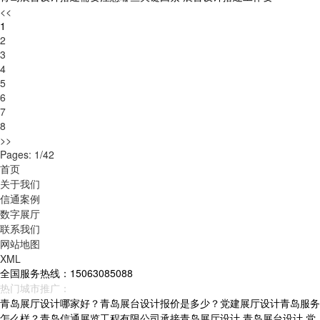
<<
1
2
3
4
5
6
7
8
>>
Pages: 1/42
首页
关于我们
信通案例
数字展厅
联系我们
网站地图
XML
全国服务热线：15063085088
热门城市推广：
青岛
烟台
威海
山东
青岛展厅设计哪家好？青岛展台设计报价是多少？党建展厅设计青岛服务
怎么样？青岛信通展览工程有限公司承接青岛展厅设计,青岛展台设计,党