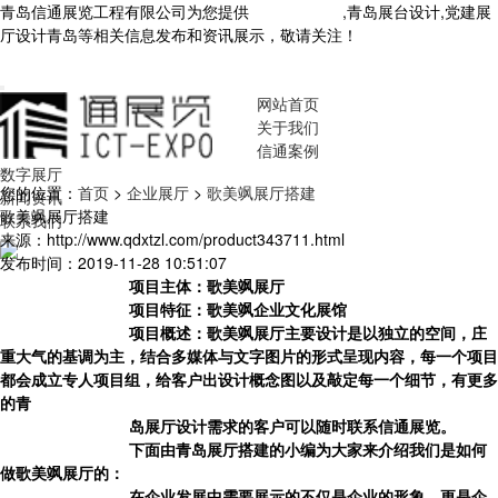
青岛信通展览工程有限公司为您提供
青岛展厅设计
,青岛展台设计,党建展
厅设计青岛等相关信息发布和资讯展示，敬请关注！
您暂无新询盘信
息！
网站首页
关于我们
信通案例
数字展厅
您的位置：
首页
>
企业展厅
>
歌美飒展厅搭建
新闻资讯
歌美飒展厅搭建
联系我们
来源：http://www.qdxtzl.com/product343711.html
发布时间：2019-11-28 10:51:07
项目主体：歌美飒展厅
项目特征：歌美飒企业文化展馆
项目概述：歌美飒展厅主要设计是以独立的空间，庄
重大气的基调为主，结合多媒体与文字图片的形式呈现内容，每一个项目
都会成立专人项目组，给客户出设计概念图以及敲定每一个细节，有更多
的青
岛展厅设计需求的客户可以随时联系信通展览。
下面由青岛展厅搭建的小编为大家来介绍我们是如何
做
歌美飒展厅
的：
在企业发展中需要展示的不仅是企业的形象，更是企