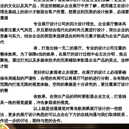
业的文化以及其产品，而这些都能从
企业展厅
中所了解，然而建立在设计
理念基础上的设计才能迎合客户所需。想要达到完美的设计效果，必须要
遵循
专业展厅设计公司的四大设计理念。企业展厅整体风
格要注重大气风范，并且要结合现代化的时尚元素进行设计，突出企业的
形象与实力。结合企业的类型来选择适合的时尚元素才能成为企业产品的
代
表，打造出独一无二的展厅。专业的设计公司注重的
整体效果。为了保障z佳的效果，在展厅的设计过程中会主次分明，焦点
聚焦。通过灯光以及多媒体技术的完美辅助来彰显企业产品的卖点。这样
才能
更好的让参观者止步观赏。在展厅的设计上必须要确
保布局规划的严谨性，合理的布局可以将展厅巧妙的进行分割，在有限的
范围内打造无限的视觉体验。空间的掌握是十分讲究的，要注重展厅设计
的整
体效果。在突出产品的同时要彰显企业文化，打造独
具一格的视觉盛宴，冲击参观者的视觉。
以上就是信通展览对青岛
歌美飒展厅设计
的一些想
法，更多的展厅设计构思的可以点击右下方的在线沟通与我们取得联系，
作进一步的讨论，期待与您的合作。