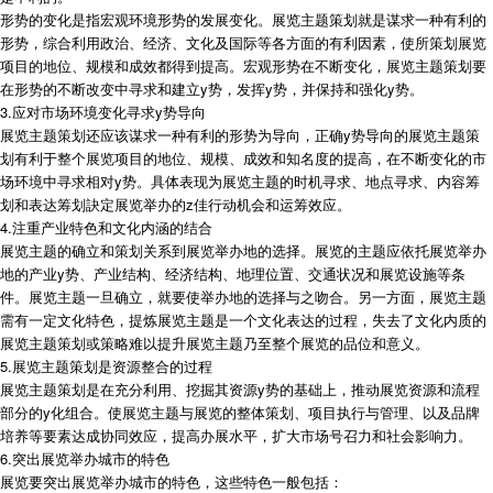
形势的变化是指宏观环境形势的发展变化。展览主题策划就是谋求一种有利的
形势，综合利用政治、经济、文化及国际等各方面的有利因素，使所策划展览
项目的地位、规模和成效都得到提高。宏观形势在不断变化，展览主题策划要
在形势的不断改变中寻求和建立y势，发挥y势，并保持和强化y势。
3.应对市场环境变化寻求y势导向
展览主题策划还应该谋求一种有利的形势为导向，正确y势导向的展览主题策
划有利于整个展览项目的地位、规模、成效和知名度的提高，在不断变化的市
场环境中寻求相对y势。具体表现为展览主题的时机寻求、地点寻求、内容筹
划和表达筹划訣定展览举办的z佳行动机会和运筹效应。
4.注重产业特色和文化内涵的结合
展览主题的确立和策划关系到展览举办地的选择。展览的主题应依托展览举办
地的产业y势、产业结构、经济结构、地理位置、交通状况和展览设施等条
件。展览主题一旦确立，就要使举办地的选择与之吻合。另一方面，展览主题
需有一定文化特色，提炼展览主题是一个文化表达的过程，失去了文化内质的
展览主题策划或策略难以提升展览主题乃至整个展览的品位和意义。
5.展览主题策划是资源整合的过程
展览主题策划是在充分利用、挖掘其资源y势的基础上，推动展览资源和流程
部分的y化组合。使展览主题与展览的整体策划、项目执行与管理、以及品牌
培养等要素达成协同效应，提高办展水平，扩大市场号召力和社会影响力。
6.突出展览举办城市的特色
展览要突出展览举办城市的特色，这些特色一般包括：