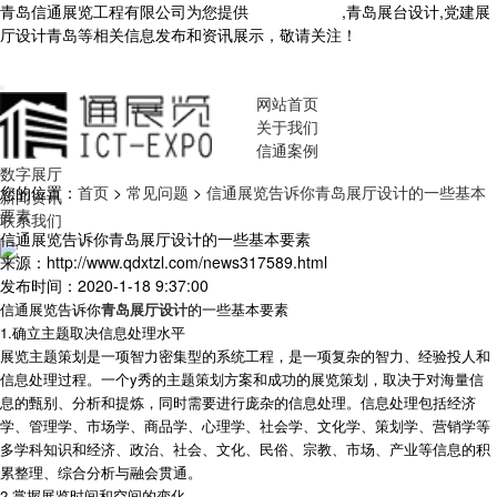
青岛信通展览工程有限公司为您提供
青岛展厅设计
,青岛展台设计,党建展
厅设计青岛等相关信息发布和资讯展示，敬请关注！
您暂无新询盘信
息！
网站首页
关于我们
信通案例
数字展厅
您的位置：
首页
>
常见问题
>
信通展览告诉你青岛展厅设计的一些基本
新闻资讯
要素
联系我们
信通展览告诉你青岛展厅设计的一些基本要素
来源：http://www.qdxtzl.com/news317589.html
发布时间：2020-1-18 9:37:00
信通展览告诉你
青岛展厅设计
的一些基本要素
1.确立主题取决信息处理水平
展览主题策划是一项智力密集型的系统工程，是一项复杂的智力、经验投人和
信息处理过程。一个y秀的主题策划方案和成功的展览策划，取决于对海量信
息的甄别、分析和提炼，同时需要进行庞杂的信息处理。信息处理包括经济
学、管理学、市场学、商品学、心理学、社会学、文化学、策划学、营销学等
多学科知识和经济、政治、社会、文化、民俗、宗教、市场、产业等信息的积
累整理、综合分析与融会贯通。
2.掌握展览时间和空间的变化