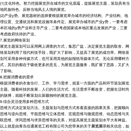
(1)文化特色。努力挖掘展览所在城市的文化底蕴，提炼展览主题，策划具有当
地民族特色、反映当地风土人情的展览。
(2)产业y势。展览题材的选择要根据展览举办城市的经济结构、产业结构、地
理位置、交通状况和展览设施等条件定。展览举办城市的产业y势，一要考虑
本区域的y势产业和主导产业，二要考虑国家或本地区重点发展的产业，三要
考虑政府扶持的产业。
7.展览的网络策划
展览主题策划可以采用网上调查的方式，集思广益，决定展览主题的取舍。网
络策划利用了现代科技手段，既扩大了影响，又提高了展览的成功率。网络策
划可采用多种传媒方式，也可采用其他的如报纸等媒体方式。无论采用哪种方
式，其目的都在于吸收更多的意见，为展览主题服务，既扩展了思路，又扩大
了影响。
8.把握消费者的需求
根据消费者的衣食住行、工作、学习需求，就某一方面的产品和环节策划展览
主题。随着科技的发展，人们的生活方式、生活需求不断改变，把握生活时尚
的脉搏，就能不断策划出新颖独特的展览主题。
9.综合灵活使用多种思维方式
思维方式决定策划方法。主题策划与思维方式有着直接的因果关系，把握顺向
思维与逆向思维、平面思维与立体思维、宏观思维与微观思维、动态思维与关
联思维、求同思维与求异思维等的关系，对提高展览主题策划水平大有裨益。
以上就是由青岛信通展览工程有限公司为您带来的关于
展览展示
相关信息，如