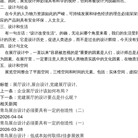
题。因此，展览设计师必须具有科学的视野，否则将被设计为脱颖而出。
二、设计与社会
在今天的人力物力资源如此的严峻，可持续发展和绿色经济的理念必须深深扎
应的产品则具有安全环保，人文主义。
三、设计和生活
有一句古话：“设计改变生活”。的确，无论从哪个角度来看，我们的生活受到
计的历史，它是设计历史，促进人类进步，而不是过去的设计辉煌，今天没有
四、设计与文化
在展厅设计中，一直以来*容易被忽视的是*重要的因素是人们，设计师总是
为因素。在展厅里，一定要注意人类文明人类物质实践中的文化因素，在物质
五、设计和空间
展览空间整合了平面空间，三维空间和时间的元素。包括：实体空间，虚拟
标签：
展厅设计
,
展台设计
,
党建展厅设计
,
上一条：
企业展厅设计该如何布局？
下一条：
党建展厅的设计要点是什么呢？
相关新闻
青岛展台设计必须要具有一定的创造性（二）
2026-04-04
青岛展台设计必须要具有一定的创造性（一）
2026-03-28
青岛展台设计：低成本如何取得z佳参展效果