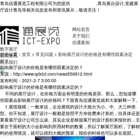
青岛信通展览工程有限公司为您提供
青岛展厅设计
,青岛展台设计,党建展
厅设计青岛等相关信息发布和资讯展示，敬请关注！
您暂无新询盘信
息！
网站首页
关于我们
信通案例
数字展厅
您的位置：
首页
>
常见问题
>
影响展厅设计的价格是有哪些因素决定
新闻资讯
的？
联系我们
影响展厅设计的价格是有哪些因素决定的？
来源：http://www.qdxtzl.com/news556812.html
发布时间：2021-2-7 3:00:00
影响展厅设计的价格是有哪些因素决定的？
不同的展厅设计，在价格方面会有明显的价格差异。那么，您知道哪
些因素会影响展厅设计的价格吗？下面青岛信通展览就和大家解释一下。
1.展馆规模：一般来说，企业展馆的设计大致分为小、中、大三种类
型。你不知道，展厅设计一般都是按照平方米收费来计算的，但具体还是
要看展厅设计公司怎么谈。其实企业是根据展厅的设计面积来报价的，主
要在于面积的大小会影响到所用材料的数量，所以了解展厅面积，了解材
料的使用情况，就可以得到大概的预算，报价的时候也可以多在底部。