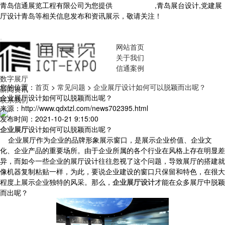
青岛信通展览工程有限公司为您提供
青岛展厅设计
,青岛展台设计,党建展
厅设计青岛等相关信息发布和资讯展示，敬请关注！
您暂无新询盘信
息！
网站首页
关于我们
信通案例
数字展厅
您的位置：
首页
>
常见问题
>
企业展厅设计如何可以脱颖而出呢？
新闻资讯
企业展厅设计如何可以脱颖而出呢？
联系我们
来源：http://www.qdxtzl.com/news702395.html
发布时间：2021-10-21 9:15:00
企业展厅
设计如何可以脱颖而出呢？
企业展厅作为企业的品牌形象展示窗口，是展示企业价值、企业文
化、企业产品的重要场所。由于企业所属的各个行业在风格上存在明显差
异，而如今一些企业的展厅设计往往忽视了这个问题，导致展厅的搭建就
像机器复制粘贴一样，为此，要说企业建设的窗口只保留和特色，在很大
程度上展示企业独特的风采。那么，
企业展厅设计
才能在众多展厅中脱颖
而出呢？