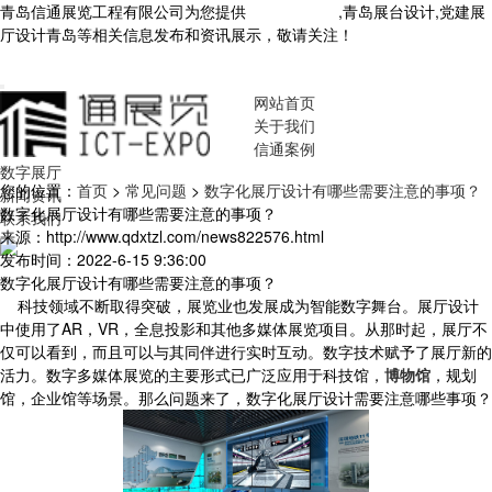
青岛信通展览工程有限公司为您提供
青岛展厅设计
,青岛展台设计,党建展
厅设计青岛等相关信息发布和资讯展示，敬请关注！
您暂无新询盘信
息！
网站首页
关于我们
信通案例
数字展厅
您的位置：
首页
>
常见问题
>
数字化展厅设计有哪些需要注意的事项？
新闻资讯
数字化展厅设计有哪些需要注意的事项？
联系我们
来源：http://www.qdxtzl.com/news822576.html
发布时间：2022-6-15 9:36:00
数字化展厅设计有哪些需要注意的事项？
科技领域不断取得突破，展览业也发展成为智能数字舞台。展厅设计
中使用了AR，VR，全息投影和其他多媒体展览项目。从那时起，展厅不
仅可以看到，而且可以与其同伴进行实时互动。数字技术赋予了展厅新的
活力。数字多媒体展览的主要形式已广泛应用于科技馆，
博物馆
，规划
馆，企业馆等场景。那么问题来了，数字化展厅设计需要注意哪些事项？