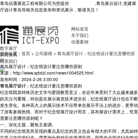
青岛信通展览工程有限公司为您提供
青岛展厅设计
,青岛展台设计,党建展
厅设计青岛等相关信息发布和资讯展示，敬请关注！
您暂无新询盘信
息！
网站首页
关于我们
信通案例
数字展厅
您的位置：
首页
>
公司新闻
>
青岛展厅设计：纪念馆设计要注意哪些原
新闻资讯
则
联系我们
青岛展厅设计：纪念馆设计要注意哪些原则
来源：http://www.qdxtzl.com/news1004525.html
发布时间：2024-2-26 3:00:00
青岛展厅设计
：纪念馆设计要注意哪些原则
纪念馆因其特殊历史文学与爱国教育意义，在近年来受到了大众越来越多
的关注与重视，特别是在展示展览技术进步后，纪念馆展厅设计也在不断
发生变化。各种高大上的展示技术不仅带来在展示手法上的进步，更带动
了游客参观热情。而对于纪念馆展厅设计而言，其布展设计需求上，究竟
需要注意哪些原则呢？
一、深化主题，聚焦主基调。
不同的纪念馆其所呈现的重点及纪念的意义也会有很大的不同，尤其如特
定意义内容的纪念，需要融合相对应的基调呈现，因而专业提供纪念馆设