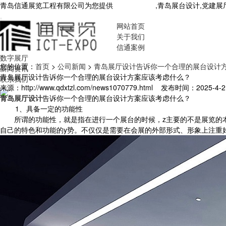
青岛信通展览工程有限公司为您提供
青岛展厅设计
,青岛展台设计,党建
网站首页
关于我们
信通案例
数字展厅
您的位置：
首页
>
公司新闻
>
青岛展厅设计告诉你一个合理的展台设计
新闻资讯
青岛展厅设计告诉你一个合理的展台设计方案应该考虑什么？
联系我们
来源：http://www.qdxtzl.com/news1070779.html
发布时间：2025-4-21 
青岛展厅设计
告诉你一个合理的展台设计方案应该考虑什么？
1、具备一定的功能性
所谓的功能性，就是指在进行一个展台的时候，z主要的不是展览的本
自己的特色和功能的y势。不仅仅是需要在会展的外部形式、形象上注重