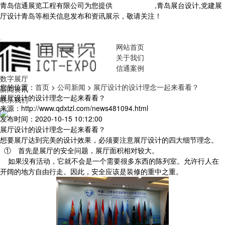
青岛信通展览工程有限公司为您提供
青岛展厅设计
,青岛展台设计,党建展
厅设计青岛等相关信息发布和资讯展示，敬请关注！
您暂无新询盘信
息！
网站首页
关于我们
信通案例
数字展厅
您的位置：
首页
>
公司新闻
>
展厅设计的设计理念一起来看看？
新闻资讯
展厅设计的设计理念一起来看看？
联系我们
来源：http://www.qdxtzl.com/news481094.html
发布时间：2020-10-15 10:12:00
展厅设计的设计理念一起来看看？
想要展厅达到完美的设计效果，必须要注意展厅设计的四大细节理念。
① 首先是展厅的安全问题，展厅面积相对较大。
如果没有活动，它就不会是一个需要很多东西的陈列室。允许行人在
开阔的地方自由行走。因此，安全应该是装修的重中之重。