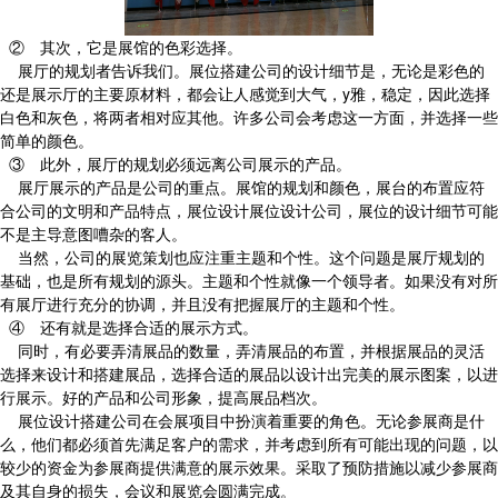
② 其次，它是展馆的色彩选择。
展厅的规划者告诉我们。展位搭建公司的设计细节是，无论是彩色的
还是展示厅的主要原材料，都会让人感觉到大气，y雅，稳定，因此选择
白色和灰色，将两者相对应其他。许多公司会考虑这一方面，并选择一些
简单的颜色。
③ 此外，展厅的规划必须远离公司展示的产品。
展厅展示的产品是公司的重点。展馆的规划和颜色，展台的布置应符
合公司的文明和产品特点，展位设计展位设计公司，展位的设计细节可能
不是主导意图嘈杂的客人。
当然，公司的展览策划也应注重主题和个性。这个问题是展厅规划的
基础，也是所有规划的源头。主题和个性就像一个领导者。如果没有对所
有展厅进行充分的协调，并且没有把握展厅的主题和个性。
④ 还有就是选择合适的展示方式。
同时，有必要弄清展品的数量，弄清展品的布置，并根据展品的灵活
选择来设计和搭建展品，选择合适的展品以设计出完美的展示图案，以进
行展示。好的产品和公司形象，提高展品档次。
展位设计搭建公司在会展项目中扮演着重要的角色。无论参展商是什
么，他们都必须首先满足客户的需求，并考虑到所有可能出现的问题，以
较少的资金为参展商提供满意的展示效果。采取了预防措施以减少参展商
及其自身的损失，会议和展览会圆满完成。