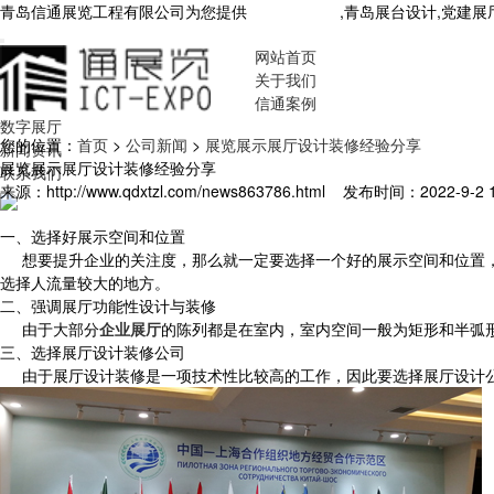
青岛信通展览工程有限公司为您提供
青岛展厅设计
,青岛展台设计,党建
网站首页
关于我们
信通案例
数字展厅
您的位置：
首页
>
公司新闻
>
展览展示展厅设计装修经验分享
新闻资讯
展览展示展厅设计装修经验分享
联系我们
来源：http://www.qdxtzl.com/news863786.html
发布时间：2022-9-2 16
一、选择好展示空间和位置
想要提升企业的关注度，那么就一定要选择一个好的展示空间和位置
选择人流量较大的地方。
二、强调展厅功能性设计与装修
由于大部分
企业展厅
的陈列都是在室内，室内空间一般为矩形和半弧
三、选择展厅设计装修公司
由于展厅设计装修是一项技术性比较高的工作，因此要选择展厅设计