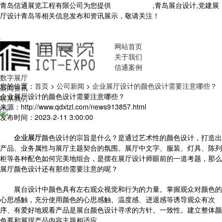
青岛信通展览工程有限公司为您提供
青岛展厅设计
,青岛展台设计,党建展
厅设计青岛等相关信息发布和资讯展示，敬请关注！
您暂无新询盘信
息！
网站首页
关于我们
信通案例
数字展厅
您的位置：
首页
>
公司新闻
>
企业展厅设计的颜色设计需要注意哪些？
新闻资讯
企业展厅设计的颜色设计需要注意哪些？
联系我们
来源：http://www.qdxtzl.com/news913857.html
发布时间：2023-2-11 3:00:00
企业展厅
颜色设计的宗旨是什么？是通过艺术性的颜色设计，打造出
产品
、
业务属性与展厅主题契合的氛围。展厅中文字、服装、灯具、陈列
柜等各种配色如何完美地组合，是摆在展厅设计师眼前的一道考题，那么
展厅颜色设计还有那些需要注意的呢？
展台设计中颜色具有左右观众视觉和行为的力量。掌握观众对颜色的
心思感触，充分使用颜色的心思感触、温度感、进退感等诱导观众有次
序、有爱好地观看产品是展台颜色设计寻求的方针。一致性。建立整体颜
色要和展现产品内容主题相适应。