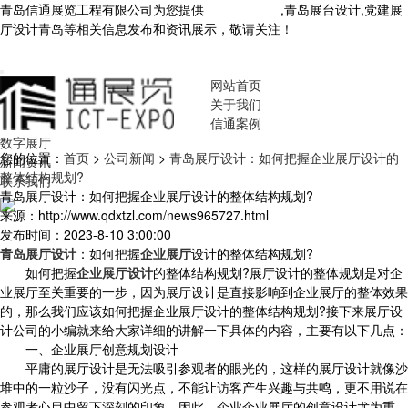
青岛信通展览工程有限公司为您提供
青岛展厅设计
,青岛展台设计,党建展
厅设计青岛等相关信息发布和资讯展示，敬请关注！
您暂无新询盘信
息！
网站首页
关于我们
信通案例
数字展厅
您的位置：
首页
>
公司新闻
>
青岛展厅设计：如何把握企业展厅设计的
新闻资讯
整体结构规划?
联系我们
青岛展厅设计：如何把握企业展厅设计的整体结构规划?
来源：http://www.qdxtzl.com/news965727.html
发布时间：2023-8-10 3:00:00
青岛展厅设计
：如何把握
企业展厅
设计的整体结构规划?
如何把握
企业展厅设计
的整体结构规划?展厅设计的整体规划是对企
业展厅至关重要的一步，因为展厅设计是直接影响到企业展厅的整体效果
的，那么我们应该如何把握企业展厅设计的整体结构规划?接下来展厅设
计公司的小编就来给大家详细的讲解一下具体的内容，主要有以下几点：
一、企业展厅创意规划设计
平庸的展厅设计是无法吸引参观者的眼光的，这样的展厅设计就像沙
堆中的一粒沙子，没有闪光点，不能让访客产生兴趣与共鸣，更不用说在
参观者心目中留下深刻的印象。因此，企业企业展厅的创意设计尤为重