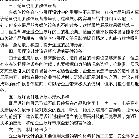
三、适当使用多媒体设备
多媒体设备在企业展厅设计中的重要性不言而喻，好的产品和服务应
该适当使用多媒体设备来呈现，这样展示内容与产品才能相互匹配、互
补，但企业展厅的多媒体设备也不能过多，这样虽然展示效果很酷炫夺
目，但是却与企业企业展厅的目的相脱离。适当的选择多媒体设备能够突
出关键产品和服务，将使企业展厅立竿见影地提升档次，也能有效地吸引
访客，激活展厅氛围，提升企业的品牌形象。
四、展厅设计建议选择合适的硬件设备
由于企业展厅设计越来越普及，硬件设备的种类也是越来越多，但是
企业在选择硬件设备的时候，也要根据自身的情况来选择，价格贵、展示
方式更吸引人的硬件设备不一定适合企业，企业应该选择合适的硬件设备
展示内容。例如在播放企业宣传片时，沉浸式展示则非常合适。建议选择
成熟的硬件设备供应商，可以给企业带来极大的便利，也不用担心售后服
务。
五、展厅设计建议展示形式多样
展厅设计的展示形式不能只停留在产品和文字上，声、光、电等高科
技新媒体的展示手段对观众的视觉、听觉、触觉的震撼不言而喻。控制成
本的前提下，建议展厅设计过程中适当的使用高科技的展览手段，如VR
技术的应用，将给企业展厅带来全新的感官体验。
六、施工材料环保安全
企业展厅设计的施工要使用大量的装饰材料和施工工艺，安全环保是